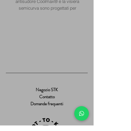
antisudore Coolmax® e la visiera
semicurva sono progettati per
mantenerti comodo e protetto
durante il gioco, mentre il classico
stile della visiera rappresenta
un'alternativa ariosa al tradizionale
cappellino. Realizzato al 100% in
poliestere riciclato, si distingue
anche per le sue credenziali di
sostenibilità.
Negozio STK
Contatto
Domande frequenti