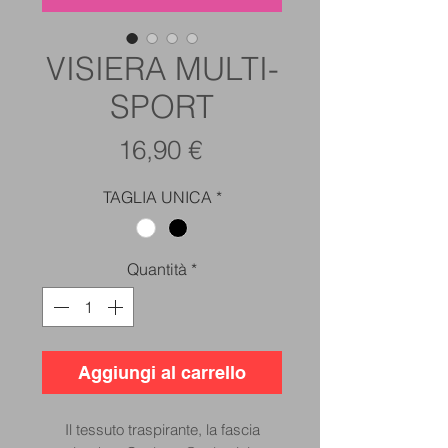
VISIERA MULTI-
SPORT
Prezzo
16,90 €
TAGLIA UNICA
*
Quantità
*
Aggiungi al carrello
Il tessuto traspirante, la fascia