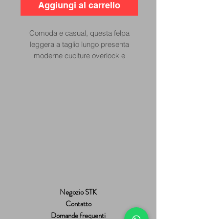
Aggiungi al carrello
Comoda e casual, questa felpa
leggera a taglio lungo presenta
moderne cuciture overlock e
impunture a punto croce sullo scollo,
insieme ai classici dettagli del
girocollo, che completano il design
sportivo ma al tempo stesso
classico. Abbinata a bordi a coste
larghe sull'orlo e sui polsini, crea un
look moderno.
Negozio STK
Contatto
Domande frequenti