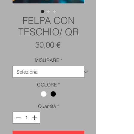
FELPA CON
TESCHIO/ QR
Prezzo
30,00 €
MISURARE
*
COLORE
*
Quantità
*